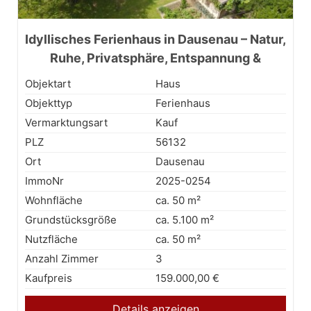
Idyllisches Ferienhaus in Dausenau – Natur,
Ruhe, Privatsphäre, Entspannung &
Erholung im Grünen
Objektart
Haus
Objekttyp
Ferienhaus
Vermarktungsart
Kauf
PLZ
56132
Ort
Dausenau
ImmoNr
2025-0254
Wohnfläche
ca. 50 m²
Grundstücksgröße
ca. 5.100 m²
Nutzfläche
ca. 50 m²
Anzahl Zimmer
3
Kaufpreis
159.000,00 €
Details anzeigen